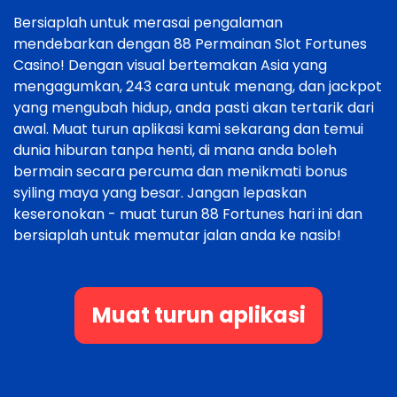
Bersiaplah untuk merasai pengalaman
mendebarkan dengan 88 Permainan Slot Fortunes
Casino! Dengan visual bertemakan Asia yang
mengagumkan, 243 cara untuk menang, dan jackpot
yang mengubah hidup, anda pasti akan tertarik dari
awal. Muat turun aplikasi kami sekarang dan temui
dunia hiburan tanpa henti, di mana anda boleh
bermain secara percuma dan menikmati bonus
syiling maya yang besar. Jangan lepaskan
keseronokan - muat turun 88 Fortunes hari ini dan
bersiaplah untuk memutar jalan anda ke nasib!
Muat turun aplikasi