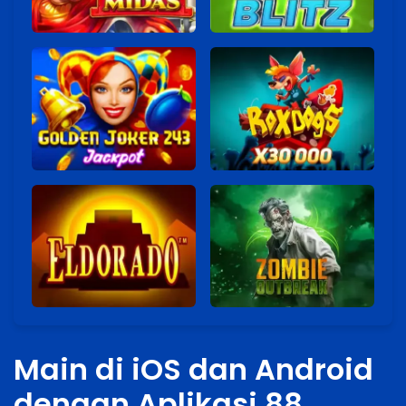
Main di iOS dan Android
dengan Aplikasi 88