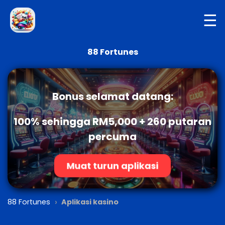
☰
88 Fortunes
Bonus selamat datang:
100% sehingga RM5,000 + 260 putaran
percuma
Muat turun aplikasi
›
88 Fortunes
Aplikasi kasino