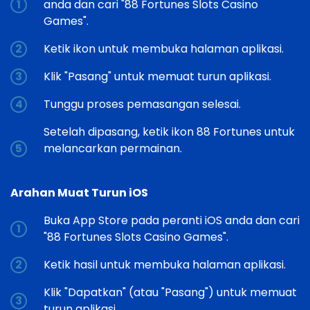
anda dan cari "88 Fortunes Slots Casino
Games".
Ketik ikon untuk membuka halaman aplikasi.
Klik "Pasang" untuk memuat turun aplikasi.
Tunggu proses pemasangan selesai.
Setelah dipasang, ketik ikon 88 Fortunes untuk
melancarkan permainan.
Arahan Muat Turun iOS
Buka App Store pada peranti iOS anda dan cari
"88 Fortunes Slots Casino Games".
Ketik hasil untuk membuka halaman aplikasi.
Klik "Dapatkan" (atau "Pasang") untuk memuat
turun aplikasi.