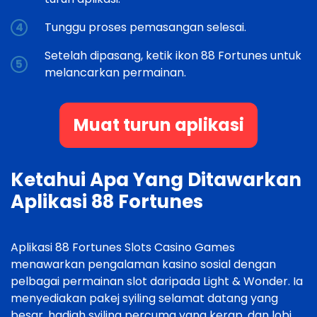
Tunggu proses pemasangan selesai.
Setelah dipasang, ketik ikon 88 Fortunes untuk
melancarkan permainan.
Muat turun aplikasi
Ketahui Apa Yang Ditawarkan
Aplikasi 88 Fortunes
Aplikasi 88 Fortunes Slots Casino Games
menawarkan pengalaman kasino sosial dengan
pelbagai permainan slot daripada Light & Wonder. Ia
menyediakan pakej syiling selamat datang yang
besar, hadiah syiling percuma yang kerap, dan lobi