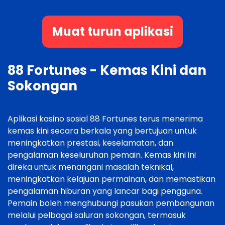
Muat turun aplikasi
88 Fortunes - Kemas Kini dan
Sokongan
Aplikasi kasino sosial 88 Fortunes terus menerima
kemas kini secara berkala yang bertujuan untuk
meningkatkan prestasi, keselamatan, dan
pengalaman keseluruhan pemain. Kemas kini ini
direka untuk menangani masalah teknikal,
meningkatkan kelajuan permainan, dan memastikan
pengalaman hiburan yang lancar bagi pengguna.
Pemain boleh menghubungi pasukan pembangunan
melalui pelbagai saluran sokongan, termasuk